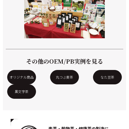
その他のOEM/PB実例を見る
オリジナル商品
丸つぶ麦茶
なた豆茶
黒文字茶
麦茶・穀物茶・健康茶の製造に