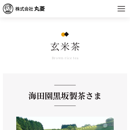
玄米茶
Brown rice tea
海田園黒坂製茶さま