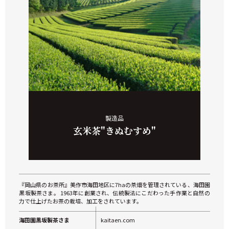
製造品
玄米茶
"きぬむすめ"
『岡山県のお茶所』美作市海田地区に7haの茶畑を管理されている、海田園
黒坂製茶さま。 1963年に創業され、伝統製法にこだわった手作業と自然の
力で仕上げたお茶の栽培、加工をされています。
海田園黒坂製茶さま
kaitaen.com